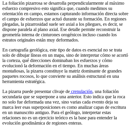
La foliación pizarrosa se desarrolla perpendicularmente al máximo
esfuerzo compresivo esto significa que, cuando medimos su
orientación en campo, estamos capturando información directa sobre
el campo de esfuerzos que actuó durante su formación. En regiones
plegadas, la pizarrosidad suele ser axial a los pliegues, es decir, se
dispone paralela al plano axial. Ese detalle permite reconstruir la
geometría interna de cinturones orogénicos incluso cuando los
estratos originales están muy deformados.
En cartografía geológica, este tipo de datos es esencial no se trata
solo de dibujar líneas en un mapa, sino de interpretar cómo se acortó
la corteza, qué direcciones dominaban los esfuerzos y cómo
evolucionó la deformación en el tiempo. En muchas áreas
montañosas, la pizarra constituye la matriz dominante de grandes
paquetes rocosos, lo que convierte su análisis estructural en una
herramienta estratégica.
La pizarra puede presentar clivaje de
crenulación
, una foliación
secundaria que se superpone a una anterior. Esto indica que la roca
no solo fue deformada una vez, sino varias cada evento deja su
marca leer esas superposiciones es como analizar capas de escritura
en un manuscrito antiguo. Para el geólogo, interpretar estas
relaciones no es un ejercicio teórico es la base para entender la
evolución geodinámica de regiones enteras.