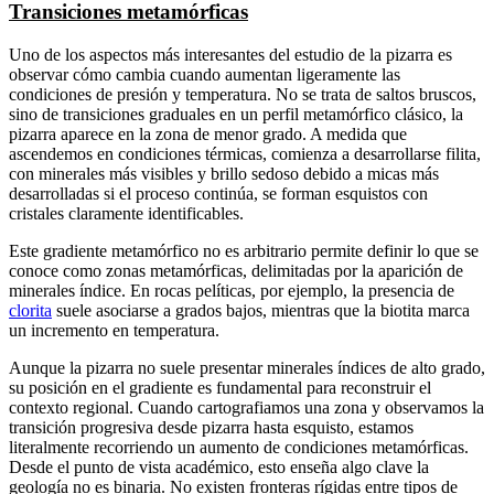
Transiciones metamórficas
Uno de los aspectos más interesantes del estudio de la pizarra es
observar cómo cambia cuando aumentan ligeramente las
condiciones de presión y temperatura. No se trata de saltos bruscos,
sino de transiciones graduales en un perfil metamórfico clásico, la
pizarra aparece en la zona de menor grado. A medida que
ascendemos en condiciones térmicas, comienza a desarrollarse filita,
con minerales más visibles y brillo sedoso debido a micas más
desarrolladas si el proceso continúa, se forman esquistos con
cristales claramente identificables.
Este gradiente metamórfico no es arbitrario permite definir lo que se
conoce como zonas metamórficas, delimitadas por la aparición de
minerales índice. En rocas pelíticas, por ejemplo, la presencia de
clorita
suele asociarse a grados bajos, mientras que la biotita marca
un incremento en temperatura.
Aunque la pizarra no suele presentar minerales índices de alto grado,
su posición en el gradiente es fundamental para reconstruir el
contexto regional. Cuando cartografiamos una zona y observamos la
transición progresiva desde pizarra hasta esquisto, estamos
literalmente recorriendo un aumento de condiciones metamórficas.
Desde el punto de vista académico, esto enseña algo clave la
geología no es binaria. No existen fronteras rígidas entre tipos de