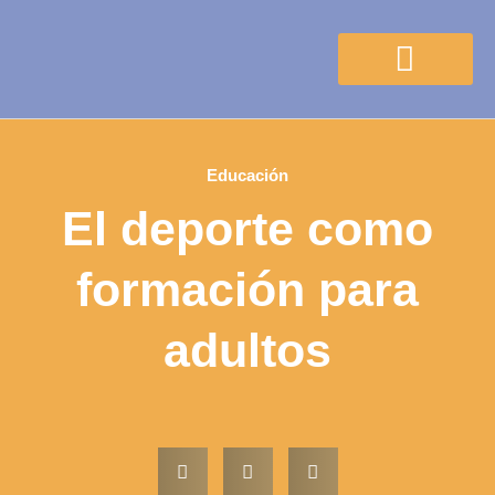
Ciclos formativos
Graduado escolar
Salidas profesionales
Educación
El deporte como
formación para
adultos