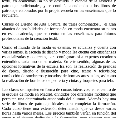
textil, en academias Isa no se descuida la esencia de la sastrería y
patronaje tradicionales, y se continúa atendiendo a los libros de
patronaje elaborados por la propia escuela en las enseñanzas que lo
requieren.
Cursos de Diseño de Alta Costura, de trajes combinados… el gran
abanico de posibilidades de formación en moda encuentra su punto
en esta academia, que se centra en las enseñanzas para futuros
profesionales de la creación textil.
Como el mundo de la moda es extenso, se actualiza y cuenta con
varias ramas, la
escuela de diseño
y moda Isa cuenta con enseñanzas
especializadas y concretas, para configurar así a expertos creadores
entendidos cada uno en su materia. En este sentido, algunas de las
opciones formativas de la escuela Isa son la realización de prendas
de época, diseño e ilustración para cine, teatro y televisión;
confección de sombreros y tocados; de hormas artesanales, así como
la realización de bordados de pedrería y cintas y troquetes para tela.
Las clases se imparten en forma de cursos intensivos, en el centro de
la escuela de moda en Madrid, divididos por diferentes módulos que
permiten una determinada autonomía del alumno. Además hay una
serie de
libros de patronaje
ideales para completar la formación.
Cada curso tiene una extensión determinada, que va desde varias
horas hasta varios meses. Los precios también varían en función del
curso y el tiempo dedicado a la formación, pero siempre con un